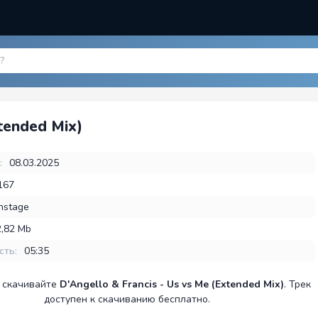
xtended Mix)
:
08.03.2025
167
nstage
2,82 Mb
сть:
05:35
 скачивайте
D'Angello & Francis - Us vs Me (Extended Mix)
. Трек
доступен к скачиванию бесплатно.