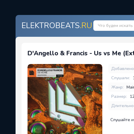
ELEKTROBEATS
.RU
D'Angello & Francis - Us vs Me (E
Добавлено
Слушали:
Жанр:
Mai
Размер:
1
Длительно
Слушайте и