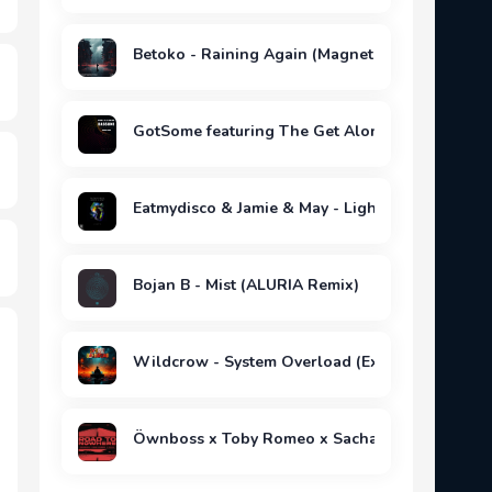
Betoko - Raining Again (Magnetizm Remix)
GotSome featuring The Get Along Gang - Bassl
Eatmydisco & Jamie & May - Lights (Invaria Remi
Bojan B - Mist (ALURIA Remix)
Wildcrow - System Overload (Extended Mix)
Öwnboss x Toby Romeo x Sacha - Road To Now