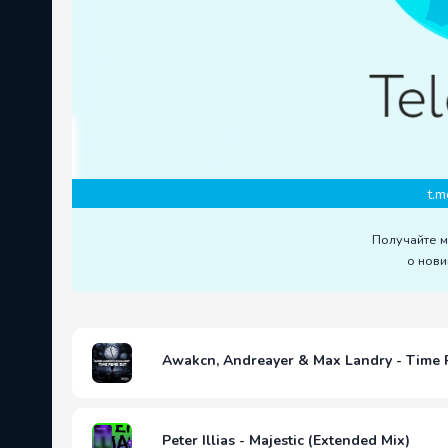
t.m
Получайте 
о нови
Awakcn, Andreayer & Max Landry - Time 
Peter Illias - Majestic (Extended Mix)