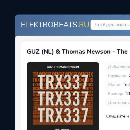
ELEKTROBEATS
.RU
GUZ (NL) & Thomas Newson - The 
Добавлено
Слушали:
Жанр:
Tec
Размер:
1
Длительно
Слушайте и