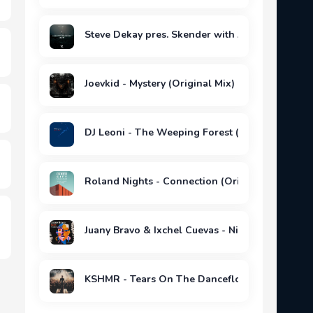
Steve Dekay pres. Skender with Amitav - Oblivi
Joevkid - Mystery (Original Mix)
DJ Leoni - The Weeping Forest (Deep Surr Remi
Roland Nights - Connection (Original Mix)
Juany Bravo & Ixchel Cuevas - Niña feat. Ixchel 
KSHMR - Tears On The Dancefloor (feat. Hanna