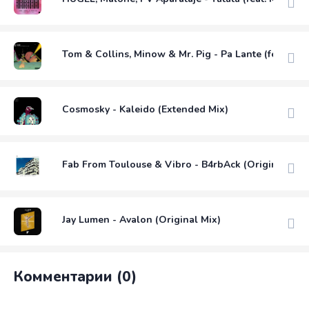
Tom & Collins, Minow & Mr. Pig - Pa Lante (feat Gab
Cosmosky - Kaleido (Extended Mix)
Fab From Toulouse & Vibro - B4rbAck (Original Mix)
Jay Lumen - Avalon (Original Mix)
Комментарии (0)