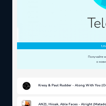
t.m
Получайте 
о нови
Kresy & Paul Rudder - Along With You (Or
AN21, Hiisak, Able Faces - Alright (Mata