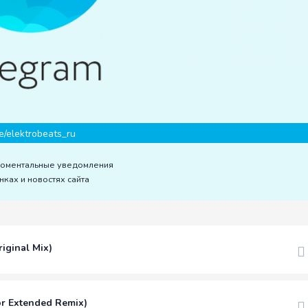
e/elektrobeats_ru
моментальные уведомления
нках и новостях сайта
iginal Mix)
dor Extended Remix)