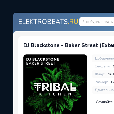
ELEKTROBEATS
.RU
DJ Blackstone - Baker Street (Ext
Добавлено
Слушали:
Жанр:
Nu 
Размер:
1
Длительно
Слушайте 