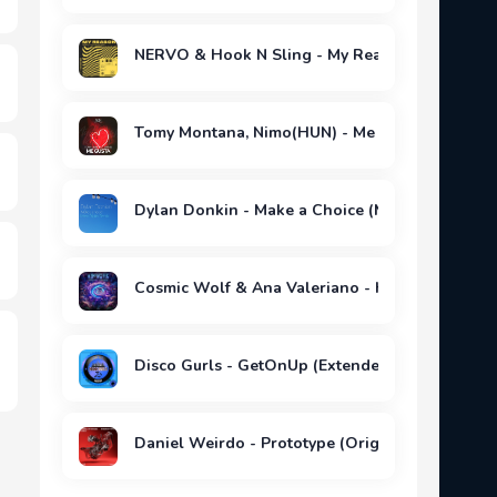
NERVO & Hook N Sling - My Reason (Extended 
Tomy Montana, Nimo(HUN) - Me Gusta (Original
Dylan Donkin - Make a Choice (Mass Digital Re
Cosmic Wolf & Ana Valeriano - Hypnotic (Origi
Disco Gurls - GetOnUp (Extended Mix)
Daniel Weirdo - Prototype (Original Mix)