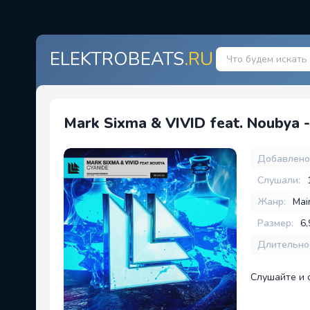
ELEKTROBEATS
.RU
Mark Sixma & VIVID feat. Noubya -
Добавлено
Слушали:
Жанр:
Mai
Размер:
6
Длительно
Слушайте и 