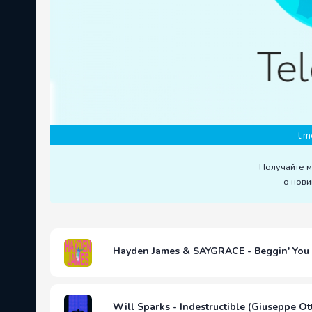
t.m
Получайте 
о нови
Hayden James & SAYGRACE - Beggin' You 
Will Sparks - Indestructible (Giuseppe O