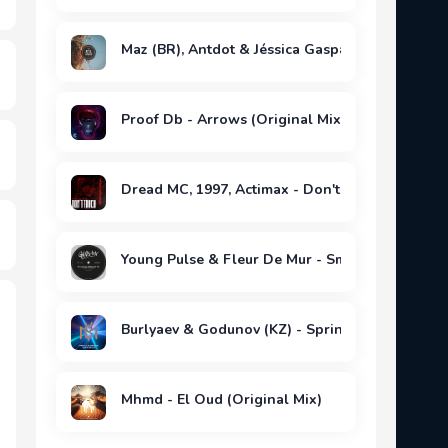
Maz (BR), Antdot & Jéssica Gaspar - Brisa (Origi
Proof Db - Arrows (Original Mix)
Dread MC, 1997, Actimax - Don't Touch (Extend
Young Pulse & Fleur De Mur - Smooth Sweet Tal
Burlyaev & Godunov (KZ) - Springy (Original Mi
Mhmd - El Oud (Original Mix)