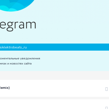
e/elektrobeats_ru
моментальные уведомления
нках и новостях сайта
Remix)