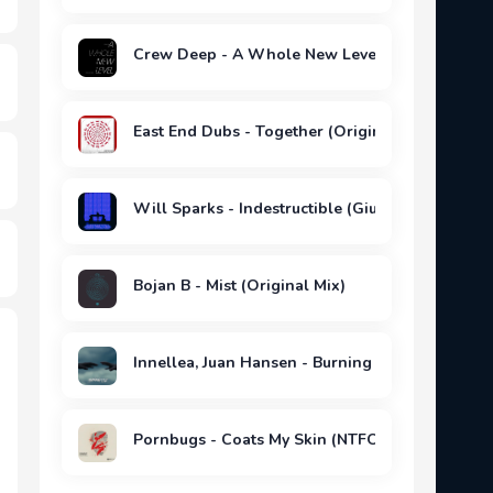
Crew Deep - A Whole New Level (T.Markakis R
East End Dubs - Together (Original Mix)
Will Sparks - Indestructible (Giuseppe Ottavia
Bojan B - Mist (Original Mix)
Innellea, Juan Hansen - Burning Out (Original M
Pornbugs - Coats My Skin (NTFO Remix)