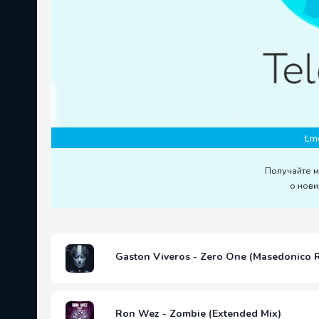
t.m
Получайте 
о нови
Gaston Viveros - Zero One (Masedonico 
Ron Wez - Zombie (Extended Mix)