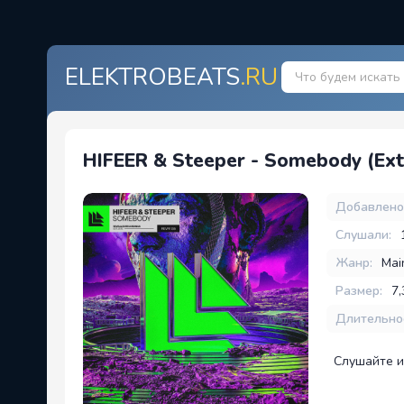
ELEKTROBEATS
.RU
HIFEER & Steeper - Somebody (Ex
Добавлено
Слушали:
Жанр:
Mai
Размер:
7
Длительно
Слушайте и