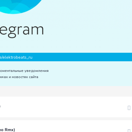
e/elektrobeats_ru
моментальные уведомления
нках и новостях сайта
)
eo Rmx)