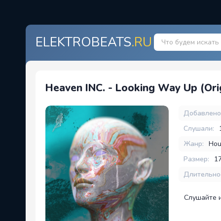
ELEKTROBEATS
.RU
Heaven INC. - Looking Way Up (Ori
Добавлено
Слушали:
Жанр:
Hou
Размер:
1
Длительно
Слушайте 