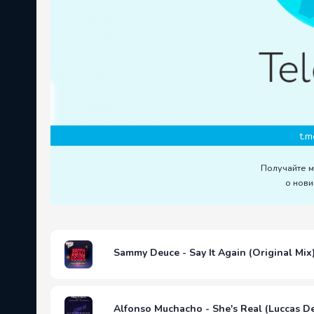
t.m
Получайте 
о нови
Sammy Deuce - Say It Again (Original Mix
Alfonso Muchacho - She's Real (Luccas D