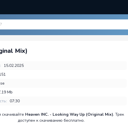
ginal Mix)
:
15.02.2025
151
se
7,19 Mb
сть:
07:30
и скачивайте
Heaven INC. - Looking Way Up (Original Mix)
. Трек
доступен к скачиванию бесплатно.