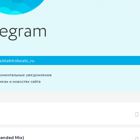
e/elektrobeats_ru
моментальные уведомления
нках и новостях сайта
tended Mix)