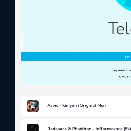
t.m
Получайте 
о нови
Aspis - Kimyon (Original Mix)
Redspace & Phaéthon - Inflorescence (Ex