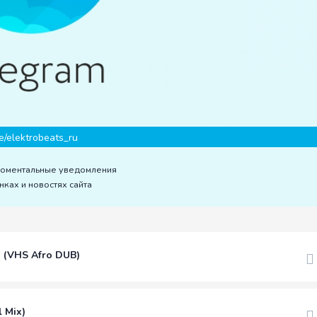
e/elektrobeats_ru
моментальные уведомления
нках и новостях сайта
u (VHS Afro DUB)
l Mix)