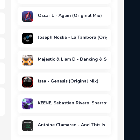
Oscar L - Again (Original Mix)
Joseph Noska - La Tambora (Original Mix)
Majestic & Liam D - Dancing & Singing (Extend
Isaa - Genesis (Original Mix)
KEENE, Sebastian Rivero, Sparrow & Barbossa &
Antoine Clamaran - And This Is My House (Exte