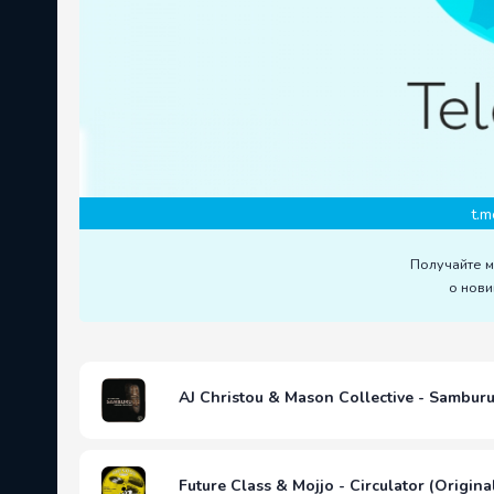
t.m
Получайте 
о нови
AJ Christou & Mason Collective - Sambur
Future Class & Mojjo - Circulator (Origina