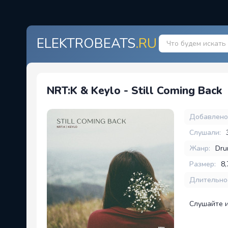
ELEKTROBEATS
.RU
NRT:K & Keylo - Still Coming Back
Добавлено
Слушали:
Жанр:
Dru
Размер:
8
Длительно
Слушайте 