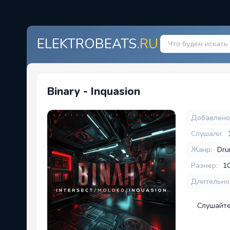
ELEKTROBEATS
.RU
Binary - Inquasion
Добавлено
Слушали:
Жанр:
Dru
Размер:
1
Длительно
Слушайте