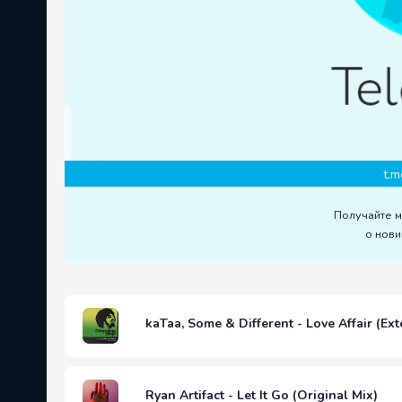
t.m
Получайте 
о нови
kaTaa, Some & Different - Love Affair (Ex
Ryan Artifact - Let It Go (Original Mix)