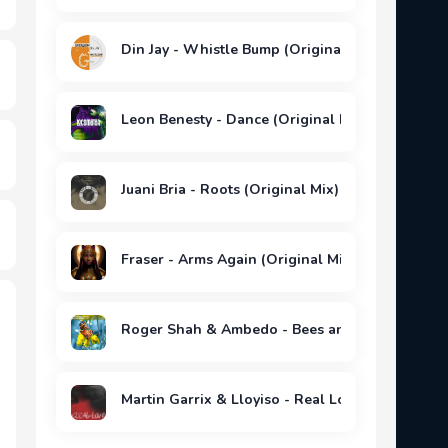
Din Jay - Whistle Bump (Original Mix)
Leon Benesty - Dance (Original Mix)
Juani Bria - Roots (Original Mix)
Fraser - Arms Again (Original Mix)
Roger Shah & Ambedo - Bees and Butterflies (E
Martin Garrix & Lloyiso - Real Love (33 Below 