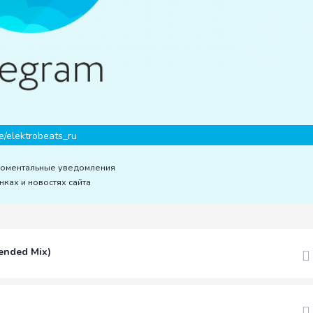
e/elektrobeats_ru
моментальные уведомления
нках и новостях сайта
tended Mix)