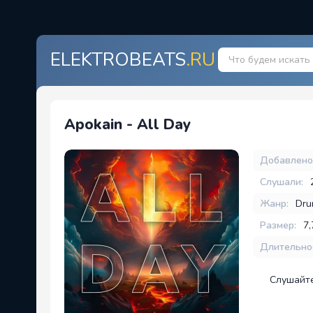
ELEKTROBEATS
.RU
Apokain - All Day
Добавлено
Слушали:
Жанр:
Dru
Размер:
7
Длительно
Слушайте