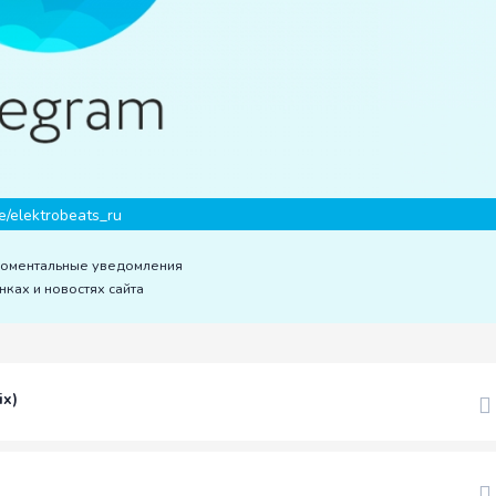
e/elektrobeats_ru
моментальные уведомления
нках и новостях сайта
ix)