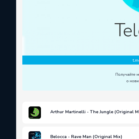
t.m
Получайте 
о нови
Arthur Martinelli - The Jungle (Original M
Belocca - Rave Man (Original Mix)