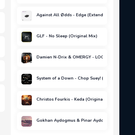
Against All Ødds - Edge (Extended Mix)
GLF - No Sleep (Original Mix)
Damien N-Drix & OMERGY - LOCA (Extended Mi
System of a Down - Chop Suey! (Daniel Pinho 
Christos Fourkis - Keda (Original Mix)
Gokhan Aydogmus & Pinar Aydogmus - To Night 