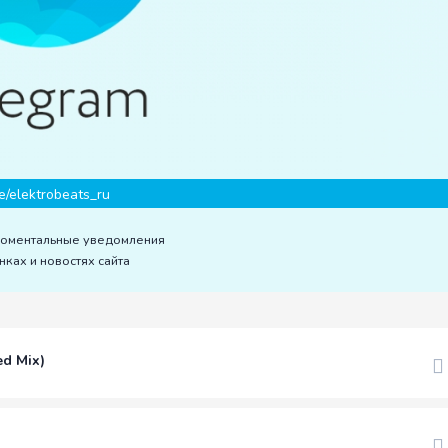
e/elektrobeats_ru
моментальные уведомления
нках и новостях сайта
ed Mix)