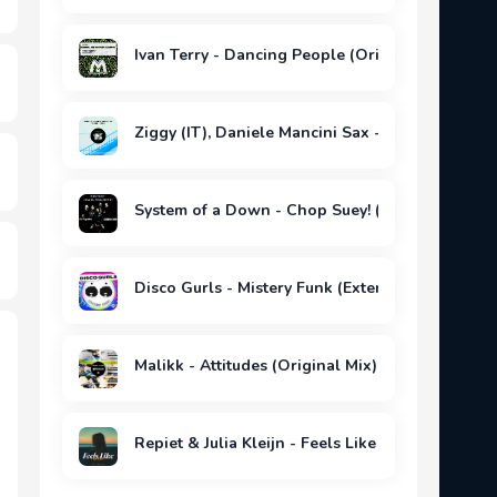
Ivan Terry - Dancing People (Original Mix)
Ziggy (IT), Daniele Mancini Sax - Workin' (Origi
System of a Down - Chop Suey! (Daniel Pinho 
Disco Gurls - Mistery Funk (Extended Mix)
Malikk - Attitudes (Original Mix)
Repiet & Julia Kleijn - Feels Like (La La La) [Ex