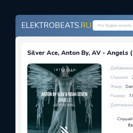
ELEKTROBEATS
.RU
Silver Ace, Anton By, AV - Angels 
Добавлено
Слушали:
Жанр:
Dan
Размер:
7
Длительно
Слушай
Ex