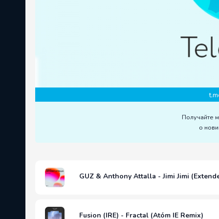
t.m
Получайте 
о нови
GUZ & Anthony Attalla - Jimi Jimi (Extend
Fusion (IRE) - Fractal (Atóm IE Remix)