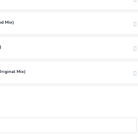
ed Mix)
)
Original Mix)