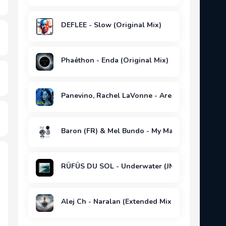
DEFLEE - Slow (Original Mix)
Phaéthon - Enda (Original Mix)
Panevino, Rachel LaVonne - Are You With Me (O
Baron (FR) & Mel Bundo - My Machine (Original
RÜFÜS DU SOL - Underwater (JNSN Edit)
Alej Ch - Naralan (Extended Mix)