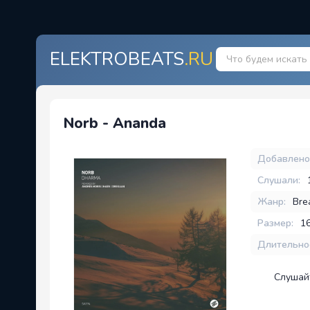
ELEKTROBEATS
.RU
Norb - Ananda
Добавлено
Слушали:
Жанр:
Bre
Размер:
1
Длительно
Слушай