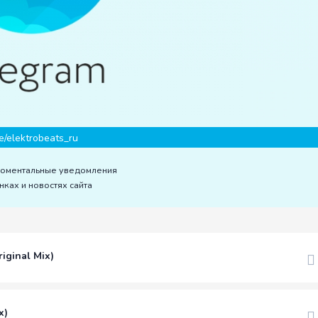
e/elektrobeats_ru
моментальные уведомления
нках и новостях сайта
iginal Mix)
x)