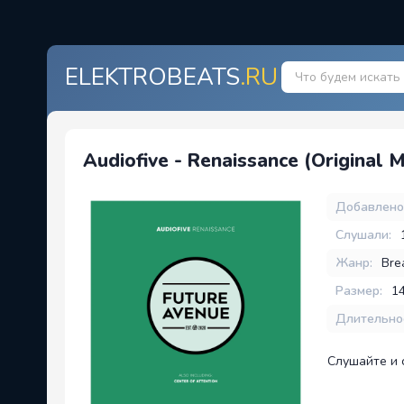
ELEKTROBEATS
.RU
Audiofive - Renaissance (Original M
Добавлено
Слушали:
Жанр:
Bre
Размер:
1
Длительно
Слушайте и