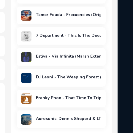
Tamer Fouda - Frecuencies (Original Mix)
7 Department - This Is The Deepest (Original M
Estiva - Via Infinita (Marsh Extended Remix)
DJ Leoni - The Weeping Forest (Deep Surr Remi
Franky Phox - That Time To Trip (Extended Mix)
Aurosonic, Dennis Sheperd & LTN- No Borders 