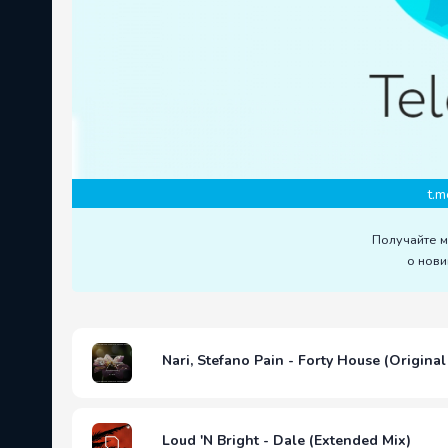
t.m
Получайте 
о нови
Nari, Stefano Pain - Forty House (Original
Loud 'N Bright - Dale (Extended Mix)