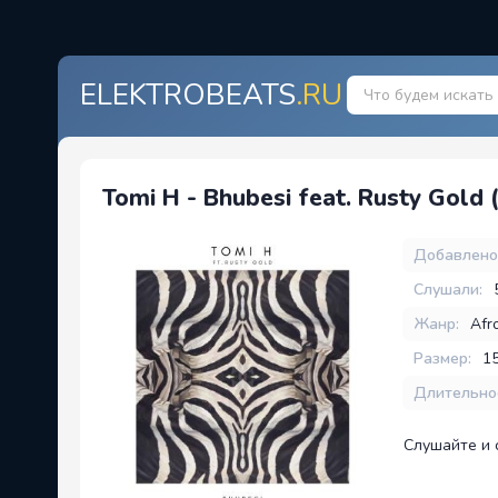
ELEKTROBEATS
.RU
Tomi H - Bhubesi feat. Rusty Gold (
Добавлено
Слушали:
Жанр:
Afr
Размер:
1
Длительно
Слушайте и