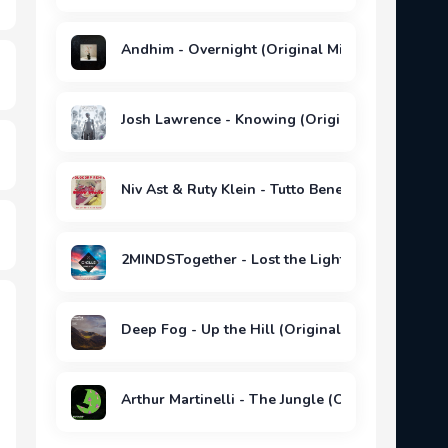
Andhim - Overnight (Original Mix)
Josh Lawrence - Knowing (Original Mix)
Niv Ast & Ruty Klein - Tutto Bene feat. Ruty Kle
2MINDSTogether - Lost the Light (Extended Mix
Deep Fog - Up the Hill (Original Mix)
Arthur Martinelli - The Jungle (Original Mix)